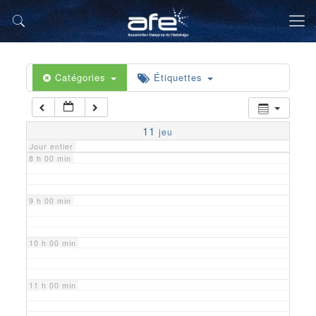
5 h 00 min
6 h 00 min
Catégories
Étiquettes
7 h 00 min
11
jeu
Jour entier
8 h 00 min
9 h 00 min
10 h 00 min
11 h 00 min