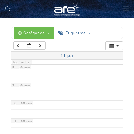
5 h 00 min
6 h 00 min
Catégories
Étiquettes
7 h 00 min
11
jeu
Jour entier
8 h 00 min
9 h 00 min
10 h 00 min
11 h 00 min