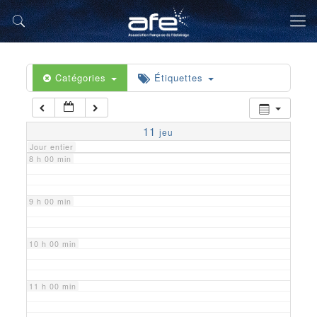
5 h 00 min
6 h 00 min
Catégories
Étiquettes
7 h 00 min
11
jeu
Jour entier
8 h 00 min
9 h 00 min
10 h 00 min
11 h 00 min