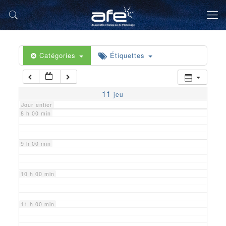
5 h 00 min
6 h 00 min
Catégories
Étiquettes
7 h 00 min
11
jeu
Jour entier
8 h 00 min
9 h 00 min
10 h 00 min
11 h 00 min