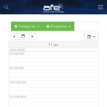
5 h 00 min
6 h 00 min
Catégories
Étiquettes
7 h 00 min
11
jeu
Jour entier
8 h 00 min
9 h 00 min
10 h 00 min
11 h 00 min