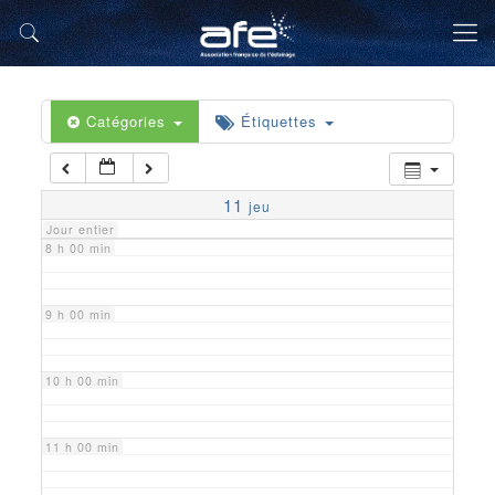
5 h 00 min
6 h 00 min
Catégories
Étiquettes
7 h 00 min
11
jeu
Jour entier
8 h 00 min
9 h 00 min
10 h 00 min
11 h 00 min