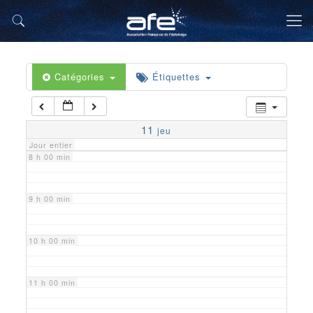
5 h 00 min
6 h 00 min
Catégories
Étiquettes
7 h 00 min
11
jeu
Jour entier
8 h 00 min
9 h 00 min
10 h 00 min
11 h 00 min