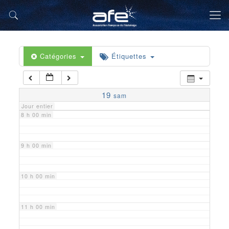
5 h 00 min
6 h 00 min
Catégories
Étiquettes
7 h 00 min
19
sam
Jour entier
8 h 00 min
9 h 00 min
10 h 00 min
11 h 00 min