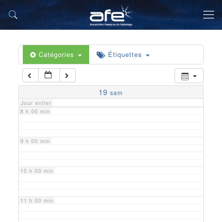
5 h 00 min
6 h 00 min
Catégories
Étiquettes
7 h 00 min
19
sam
Jour entier
8 h 00 min
9 h 00 min
10 h 00 min
11 h 00 min