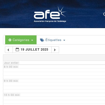
4 h 00 min
5 h 00 min
6 h 00 min
Catégories
Étiquettes
19 JUILLET 2025
7 h 00 min
Jour entier
8 h 00 min
9 h 00 min
10 h 00 min