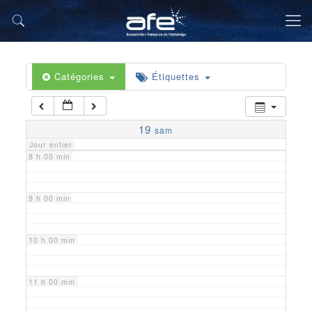
5 h 00 min
6 h 00 min
Catégories
Étiquettes
7 h 00 min
19
sam
Jour entier
8 h 00 min
9 h 00 min
10 h 00 min
11 h 00 min