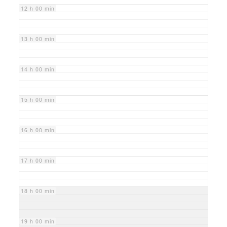
12 h 00 min
13 h 00 min
14 h 00 min
15 h 00 min
16 h 00 min
17 h 00 min
18 h 00 min
19 h 00 min