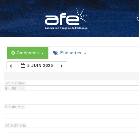
4 h 00 min
5 h 00 min
6 h 00 min
Catégories
Étiquettes
5 JUIN 2025
7 h 00 min
Jour entier
8 h 00 min
9 h 00 min
10 h 00 min