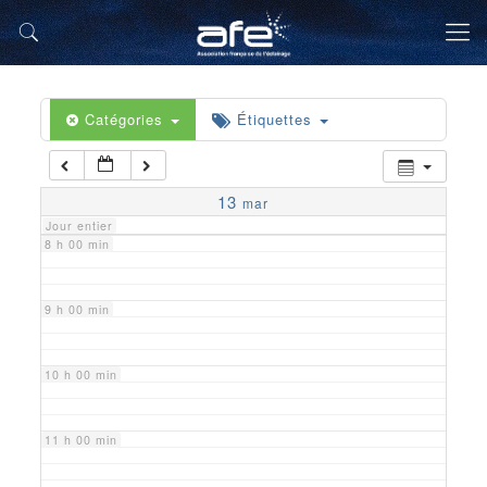
5 h 00 min
6 h 00 min
Catégories
Étiquettes
7 h 00 min
13
mar
Jour entier
8 h 00 min
9 h 00 min
10 h 00 min
11 h 00 min