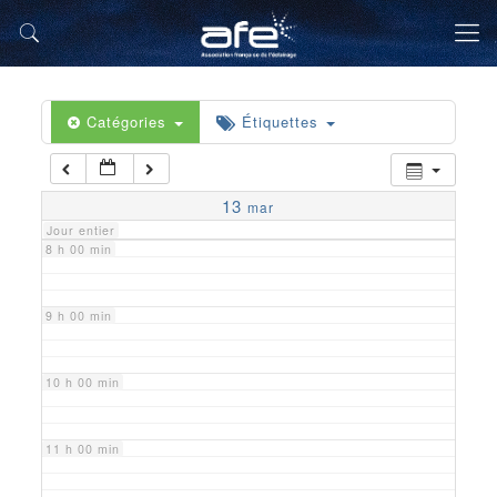
5 h 00 min
6 h 00 min
Catégories
Étiquettes
7 h 00 min
13
mar
Jour entier
8 h 00 min
9 h 00 min
10 h 00 min
11 h 00 min