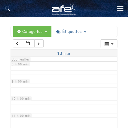
5 h 00 min
6 h 00 min
Catégories
Étiquettes
7 h 00 min
13
mar
Jour entier
8 h 00 min
9 h 00 min
10 h 00 min
11 h 00 min