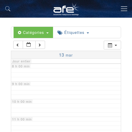
5 h 00 min
6 h 00 min
Catégories
Étiquettes
7 h 00 min
13
mar
Jour entier
8 h 00 min
9 h 00 min
10 h 00 min
11 h 00 min