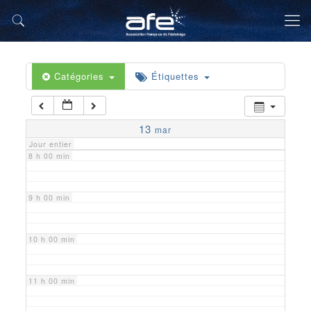
5 h 00 min
6 h 00 min
Catégories
Étiquettes
7 h 00 min
13
mar
Jour entier
8 h 00 min
9 h 00 min
10 h 00 min
11 h 00 min