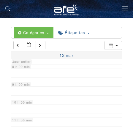
5 h 00 min
6 h 00 min
Catégories
Étiquettes
7 h 00 min
13
mar
Jour entier
8 h 00 min
9 h 00 min
10 h 00 min
11 h 00 min