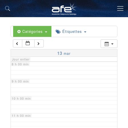
5 h 00 min
6 h 00 min
Catégories
Étiquettes
7 h 00 min
13
mar
Jour entier
8 h 00 min
9 h 00 min
10 h 00 min
11 h 00 min