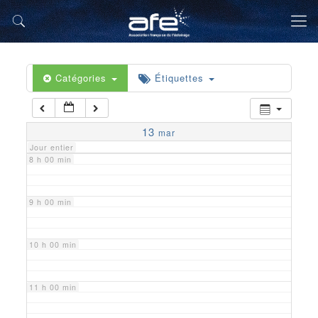
5 h 00 min
6 h 00 min
Catégories
Étiquettes
7 h 00 min
13
mar
Jour entier
8 h 00 min
9 h 00 min
10 h 00 min
11 h 00 min