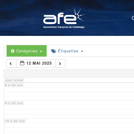
4 h 00 min
5 h 00 min
6 h 00 min
Catégories
Étiquettes
12 MAI 2025
7 h 00 min
Jour entier
8 h 00 min
9 h 00 min
10 h 00 min