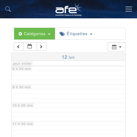
5 h 00 min
6 h 00 min
Catégories
Étiquettes
7 h 00 min
12
lun
Jour entier
8 h 00 min
9 h 00 min
10 h 00 min
11 h 00 min