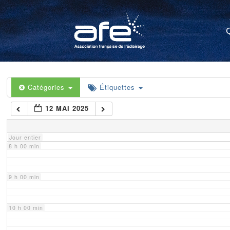
4 h 00 min
5 h 00 min
6 h 00 min
Catégories
Étiquettes
12 MAI 2025
7 h 00 min
Jour entier
8 h 00 min
9 h 00 min
10 h 00 min