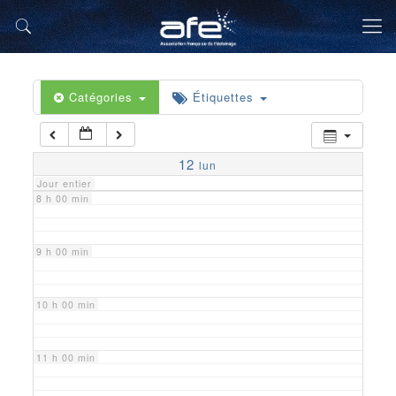
5 h 00 min
6 h 00 min
Catégories
Étiquettes
7 h 00 min
12
lun
Jour entier
8 h 00 min
9 h 00 min
10 h 00 min
11 h 00 min