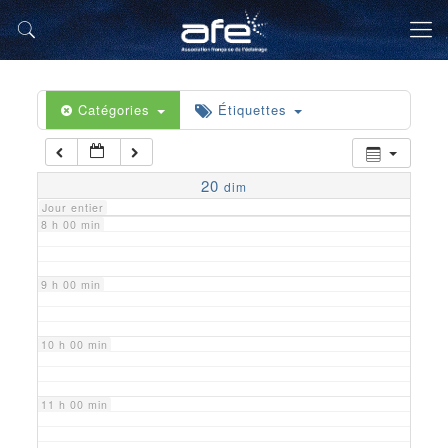
5 h 00 min
6 h 00 min
Catégories
Étiquettes
7 h 00 min
20
dim
Jour entier
8 h 00 min
9 h 00 min
10 h 00 min
11 h 00 min