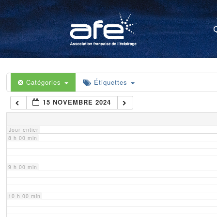
4 h 00 min
5 h 00 min
6 h 00 min
Catégories
Étiquettes
15 NOVEMBRE 2024
7 h 00 min
Jour entier
8 h 00 min
9 h 00 min
10 h 00 min