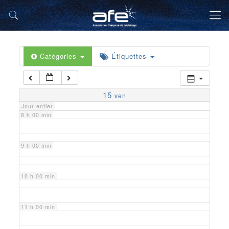
5 h 00 min
6 h 00 min
Catégories
Étiquettes
7 h 00 min
15
ven
Jour entier
8 h 00 min
9 h 00 min
10 h 00 min
11 h 00 min