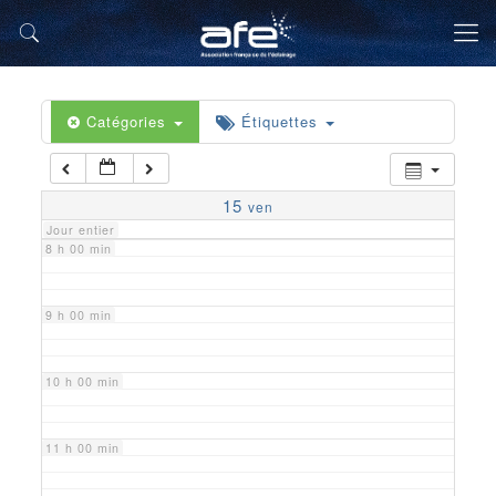
5 h 00 min
6 h 00 min
Catégories
Étiquettes
7 h 00 min
15
ven
Jour entier
8 h 00 min
9 h 00 min
10 h 00 min
11 h 00 min