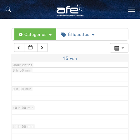
5 h 00 min
6 h 00 min
Catégories
Étiquettes
7 h 00 min
15
ven
Jour entier
8 h 00 min
9 h 00 min
10 h 00 min
11 h 00 min