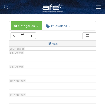
5 h 00 min
6 h 00 min
Catégories
Étiquettes
7 h 00 min
15
ven
Jour entier
8 h 00 min
9 h 00 min
10 h 00 min
11 h 00 min