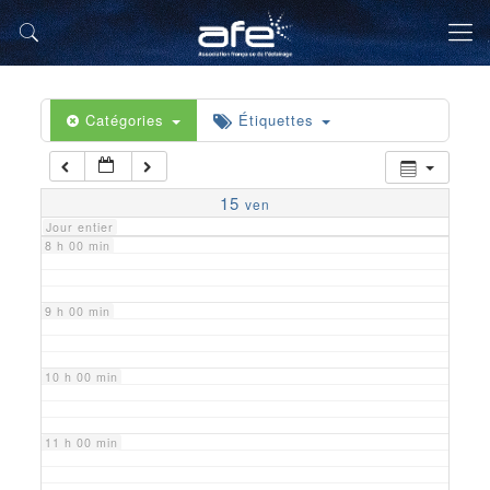
5 h 00 min
6 h 00 min
Catégories
Étiquettes
7 h 00 min
15
ven
Jour entier
8 h 00 min
9 h 00 min
10 h 00 min
11 h 00 min