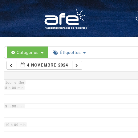
4 h 00 min
5 h 00 min
6 h 00 min
Catégories
Étiquettes
4 NOVEMBRE 2024
7 h 00 min
Jour entier
8 h 00 min
9 h 00 min
10 h 00 min