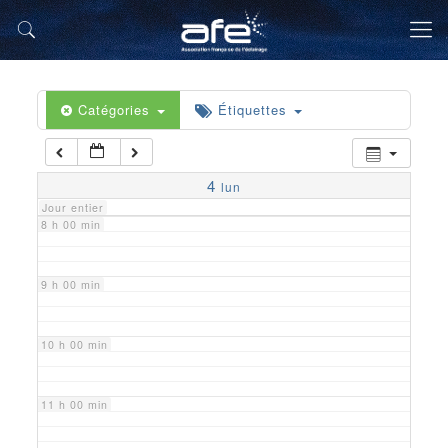
5 h 00 min
6 h 00 min
Catégories
Étiquettes
7 h 00 min
4
lun
Jour entier
8 h 00 min
9 h 00 min
10 h 00 min
11 h 00 min