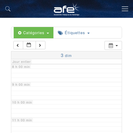
5 h 00 min
6 h 00 min
Catégories
Étiquettes
7 h 00 min
3
dim
Jour entier
8 h 00 min
9 h 00 min
10 h 00 min
11 h 00 min