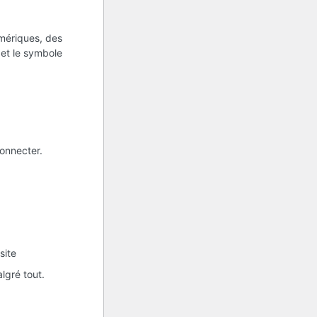
umériques, des
s et le symbole
onnecter.
site
lgré tout.