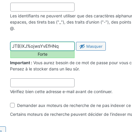
Les identifiants ne peuvent utiliser que des caractères alphan
espaces, des tirets bas ("_"), des traits d’union ("-"), des point
@.
Masquer
Forte
Important :
Vous aurez besoin de ce mot de passe pour vous c
Pensez à le stocker dans un lieu sûr.
Vérifiez bien cette adresse e-mail avant de continuer.
Visibilité
Demander aux moteurs de recherche de ne pas indexer ce 
par
les
Certains moteurs de recherche peuvent décider de l’indexer ma
moteurs
de
recherche