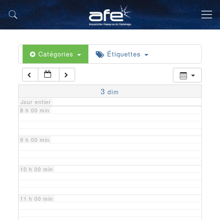
5 h 00 min
6 h 00 min
Catégories
Étiquettes
7 h 00 min
3
dim
Jour entier
8 h 00 min
9 h 00 min
10 h 00 min
11 h 00 min