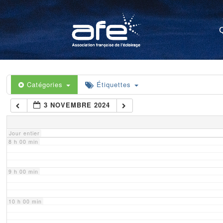
4 h 00 min
5 h 00 min
6 h 00 min
Catégories
Étiquettes
3 NOVEMBRE 2024
7 h 00 min
Jour entier
8 h 00 min
9 h 00 min
10 h 00 min