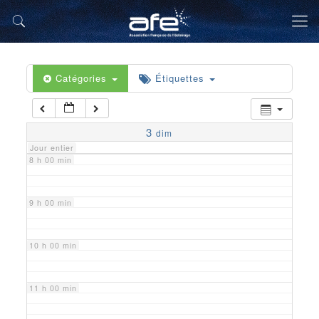
5 h 00 min
6 h 00 min
Catégories
Étiquettes
7 h 00 min
3
dim
Jour entier
8 h 00 min
9 h 00 min
10 h 00 min
11 h 00 min