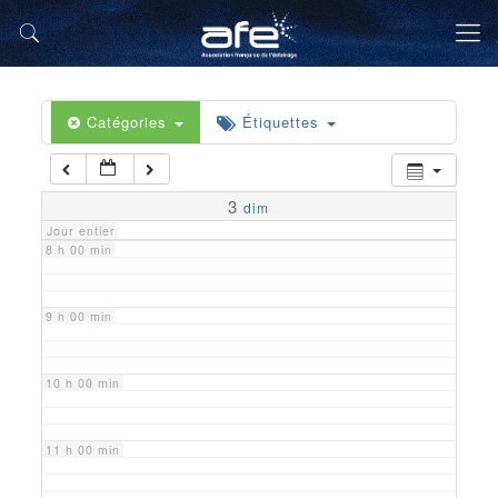
5 h 00 min
6 h 00 min
Catégories
Étiquettes
7 h 00 min
3
dim
Jour entier
8 h 00 min
9 h 00 min
10 h 00 min
11 h 00 min