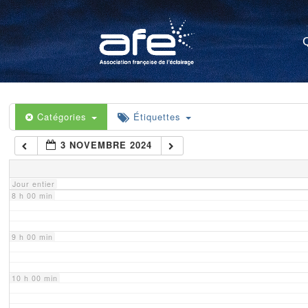
4 h 00 min
5 h 00 min
6 h 00 min
Catégories
Étiquettes
3 NOVEMBRE 2024
7 h 00 min
Jour entier
8 h 00 min
9 h 00 min
10 h 00 min