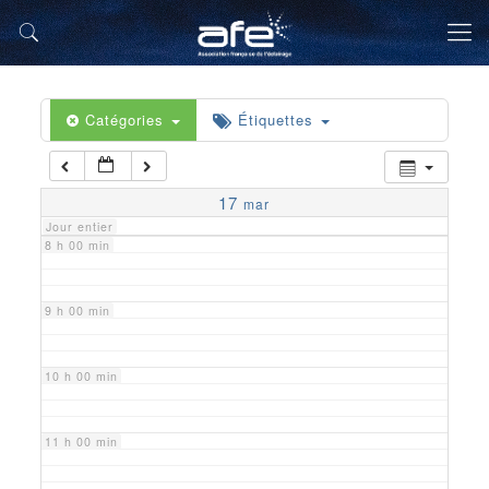
5 h 00 min
6 h 00 min
Catégories
Étiquettes
7 h 00 min
17
mar
Jour entier
8 h 00 min
9 h 00 min
10 h 00 min
11 h 00 min