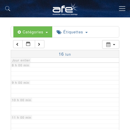
5 h 00 min
6 h 00 min
Catégories
Étiquettes
7 h 00 min
16
lun
Jour entier
8 h 00 min
9 h 00 min
10 h 00 min
11 h 00 min