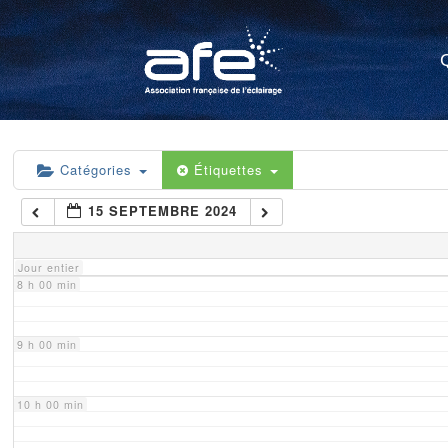
4 h 00 min
5 h 00 min
6 h 00 min
Catégories
Étiquettes
15 SEPTEMBRE 2024
7 h 00 min
Jour entier
8 h 00 min
9 h 00 min
10 h 00 min