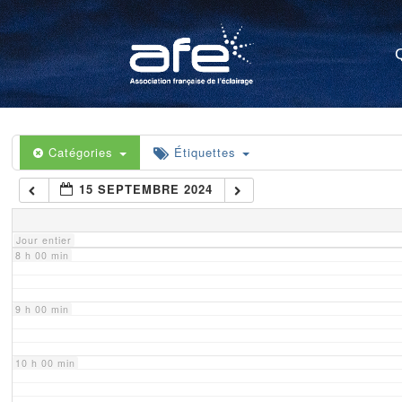
4 h 00 min
5 h 00 min
6 h 00 min
Catégories
Étiquettes
15 SEPTEMBRE 2024
7 h 00 min
Jour entier
8 h 00 min
9 h 00 min
10 h 00 min