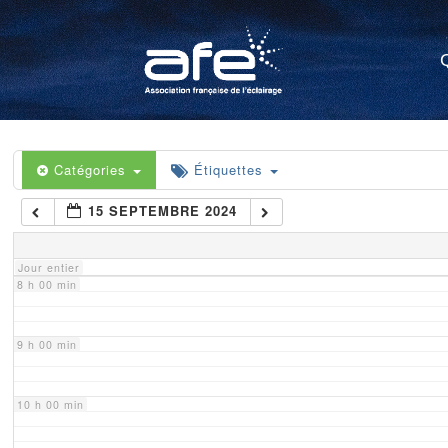
4 h 00 min
5 h 00 min
6 h 00 min
Catégories
Étiquettes
15 SEPTEMBRE 2024
7 h 00 min
Jour entier
8 h 00 min
9 h 00 min
10 h 00 min