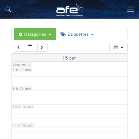
5 h 00 min
6 h 00 min
Catégories
Étiquettes
7 h 00 min
15
dim
Jour entier
8 h 00 min
9 h 00 min
10 h 00 min
11 h 00 min