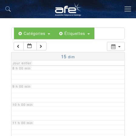
5 h 00 min
6 h 00 min
Catégories
Étiquettes
7 h 00 min
15
dim
Jour entier
8 h 00 min
9 h 00 min
10 h 00 min
11 h 00 min