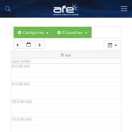
5 h 00 min
6 h 00 min
Catégories
Étiquettes
7 h 00 min
9
lun
Jour entier
8 h 00 min
9 h 00 min
10 h 00 min
11 h 00 min