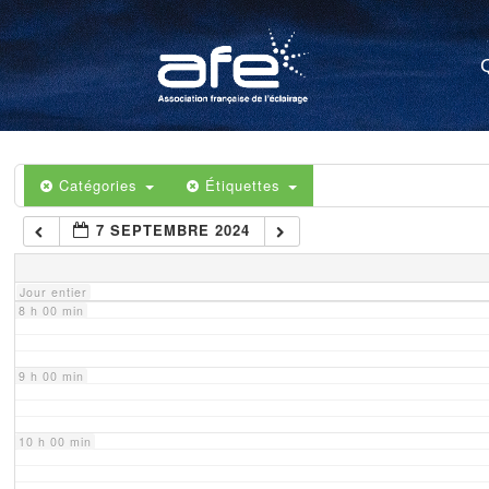
4 h 00 min
5 h 00 min
6 h 00 min
Catégories
Étiquettes
7 SEPTEMBRE 2024
7 h 00 min
Jour entier
8 h 00 min
9 h 00 min
10 h 00 min